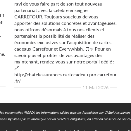
ravi de vous faire part de son tout nouveau
partenariat avec la célèbre enseigne
tif
CARREFOUR. Toujours soucieux de vous
es
apporter des solutions concrètes et avantageuses,
nous offrons désormais à tous nos clients et
,
partenaires la possibilité de réaliser des
économies exclusives sur l’acquisition de cartes
cadeaux Carrefour et Everywhish. 🛒✨ Pour en
ne.
savoir plus et profiter de vos avantages dès
maintenant, rendez-vous sur notre portail dédié :
🔗
http://chatelassurances.cartecadeau.pro.carrefour
.fr/
11 Mai 2026
s personnelles (RGPD), les informations saisies dans les formulaires par Châtel Assurances s
nées signalées par un astérisque ont un caractère obligatoire, en effet en l'absence de ces