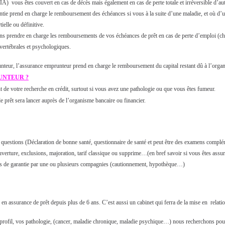
IA) vous êtes couvert en cas de décès mais également en cas de perte totale et irréversible d’a
garantie prend en charge le remboursement des échéances si vous à la suite d’une maladie, et où d
tielle ou définitive.
ions prendre en charge les remboursements de vos échéances de prêt en cas de perte d’emploi (c
vertébrales et psychologiques.
runteur, l’assurance emprunteur prend en charge le remboursement du capital restant dû à l’organ
UNTEUR ?
de votre recherche en crédit, surtout si vous avez une pathologie ou que vous êtes fumeur.
e prêt sera lancer auprès de l’organisme bancaire ou financier.
questions (Déclaration de bonne santé, questionnaire de santé et peut être des examens complém
verture, exclusions, majoration, tarif classique ou supprime…(en bref savoir si vous êtes assur
refus de garantie par une ou plusieurs compagnies (cautionnement, hypothèque…)
 en assurance de prêt depuis plus de 6 ans. C’est aussi un cabinet qui ferra de la mise en relati
e profil, vos pathologie, (cancer, maladie chronique, maladie psychique…) nous recherchons pour