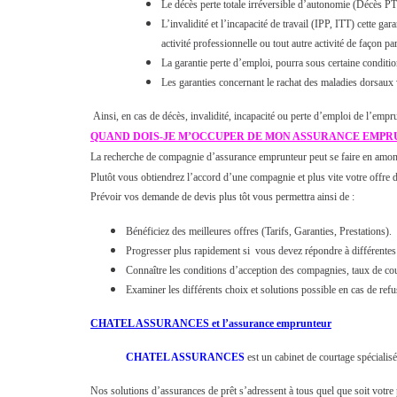
Le décès perte totale irréversible d’autonomie (Décès PT
L’invalidité et l’incapacité de travail (IPP, ITT) cette 
activité professionnelle ou tout autre activité de façon par
La garantie perte d’emploi, pourra sous certaine condit
Les garanties concernant le rachat des maladies dorsaux 
Ainsi, en cas de décès, invalidité, incapacité ou perte d’emploi de l’emp
QUAND DOIS-JE M’OCCUPER DE MON ASSURANCE EMPR
La recherche de compagnie d’assurance emprunteur peut se faire en amont 
Plutôt vous obtiendrez l’accord d’une compagnie et plus vite votre offre d
Prévoir vos demande de devis plus tôt vous permettra ainsi de :
Bénéficiez des meilleures offres (Tarifs, Garanties, Prestations).
Progresser plus rapidement si vous devez répondre à différentes 
Connaître les conditions d’acception des compagnies, taux de cou
Examiner les différents choix et solutions possible en cas de 
CHATEL ASSURANCES et l’assurance emprunteur
CHATEL ASSURANCES
est un cabinet de courtage spécialisé
Nos solutions d’assurances de prêt s’adressent à tous quel que soit votr