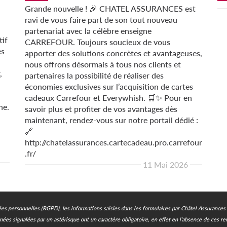
Grande nouvelle ! 🎉 CHATEL ASSURANCES est
ravi de vous faire part de son tout nouveau
partenariat avec la célèbre enseigne
tif
CARREFOUR. Toujours soucieux de vous
es
apporter des solutions concrètes et avantageuses,
nous offrons désormais à tous nos clients et
,
partenaires la possibilité de réaliser des
économies exclusives sur l’acquisition de cartes
cadeaux Carrefour et Everywhish. 🛒✨ Pour en
ne.
savoir plus et profiter de vos avantages dès
maintenant, rendez-vous sur notre portail dédié :
🔗
http://chatelassurances.cartecadeau.pro.carrefour
.fr/
11 Mai 2026
s personnelles (RGPD), les informations saisies dans les formulaires par Châtel Assurances s
nées signalées par un astérisque ont un caractère obligatoire, en effet en l'absence de ces