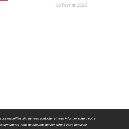
06 Février 2026
ont recueillies afin de vous contacter et vous informer suite à votre
 renseignements, nous ne pouvons donner suite à votre demande.