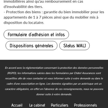
immobilières ainsi qu'au remboursement en cas
d'insolvabilité des tiers.
- Protection des biens : garantie du bien immobilier pour les
appartements de 1 à 7 pièces ainsi que du mobilier mis à
disposition du locataire.
Formulaire d'adhésion et infos
Dispositions générales
Status MALJ
En accord avec la réglementation concernant la protection des données personnelles
(RGPD), les informations saisies dans les formulaires par Châtel Assurances sont
recueillies afin de vous contacter et vous informer suite à votre demande ou dans le
cadre d'une souscription en ligne.
Les données signalées par un astérisque ont un
caractère obligatoire, en effet en l'absence de ces renseignements, nous ne pouvons
donner suite à votre demande.
Accueil
Le cabinet
Particuliers
Professionnels